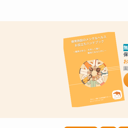
無
保
お
園
すぐに
役立つ！