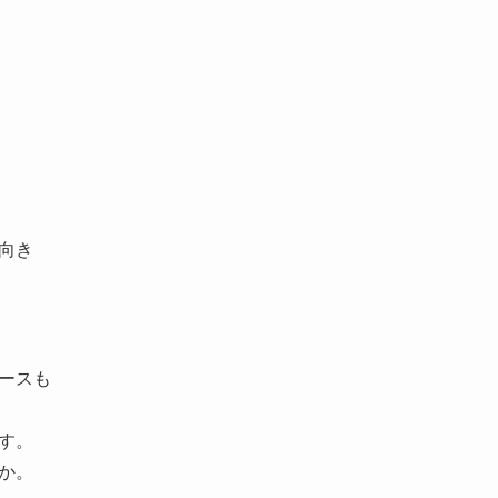
向き
ースも
す。
か。