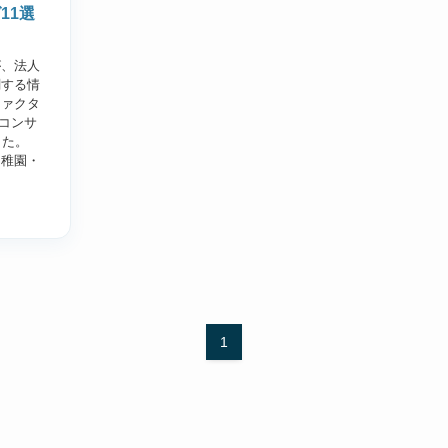
11選
が、法人
関する情
ファクタ
型コンサ
した。
幼稚園・
1